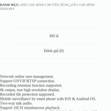
DANH MỤC:
ĐẦU GHI HÌNH CHUYÊN DÙNG
,
ĐẦU GHI HÌNH
HISHARP
Mô tả
Đánh giá (0)
Network online user management.
Support ONVIF/RTSP connection.
Recording retention function supported.
8k output, true high resolution display.
Recorded file protection supported.
Mobile surveillance by smart phone with IOS & Andriod OS.
Two-way talk audio.
Support 16CH simultaneous playback.