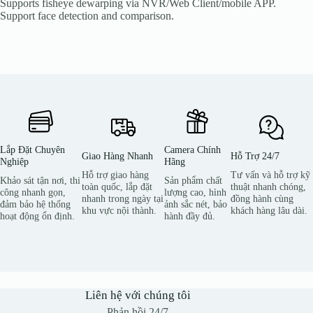
Supports fisheye dewarping via NVR/Web Client/mobile APP.
Support face detection and comparison.
Lắp Đặt Chuyên
Camera Chính
Giao Hàng Nhanh
Hỗ Trợ 24/7
Nghiệp
Hãng
Hỗ trợ giao hàng
Tư vấn và hỗ trợ kỹ
Khảo sát tận nơi, thi
Sản phẩm chất
toàn quốc, lắp đặt
thuật nhanh chóng,
công nhanh gọn,
lượng cao, hình
nhanh trong ngày tại
đồng hành cùng
đảm bảo hệ thống
ảnh sắc nét, bảo
khu vực nội thành.
khách hàng lâu dài.
hoạt động ổn định.
hành đầy đủ.
Liên hệ với chúng tôi
Phản hồi 24/7