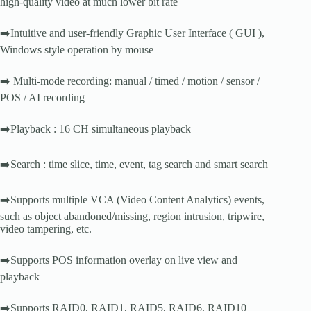
high-quality video at much lower bit rate
➡️Intuitive and user-friendly Graphic User Interface ( GUI ),
Windows style operation by mouse
➡️ Multi-mode recording: manual / timed / motion / sensor /
POS / AI recording
➡️Playback : 16 CH simultaneous playback
➡️Search : time slice, time, event, tag search and smart search
➡️Supports multiple VCA (Video Content Analytics) events,
such as object abandoned/missing, region intrusion, tripwire,
video tampering, etc.
➡️Supports POS information overlay on live view and
playback
➡️Supports RAID0, RAID1, RAID5, RAID6, RAID10